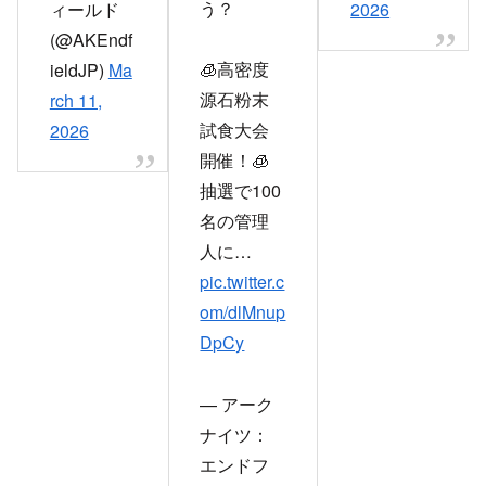
う？
ィールド
2026
(@AKEndf
🧊高密度
ieldJP)
Ma
源石粉末
rch 11,
試食大会
2026
開催！🧊
抽選で100
名の管理
人に…
pic.twitter.c
om/dlMnup
DpCy
— アーク
ナイツ：
エンドフ