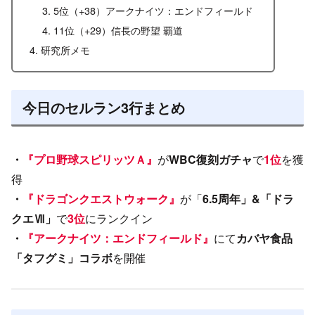
5位（+38）アークナイツ：エンドフィールド
11位（+29）信長の野望 覇道
研究所メモ
今日のセルラン3行まとめ
・
『プロ野球スピリッツＡ』
が
WBC復刻ガチャ
で
1位
を獲
得
・
『ドラゴンクエストウォーク』
が「
6.5周年」&「ドラ
クエⅦ」
で
3位
にランクイン
・
『アークナイツ：エンドフィールド』
にて
カバヤ食品
「タフグミ」コラボ
を開催