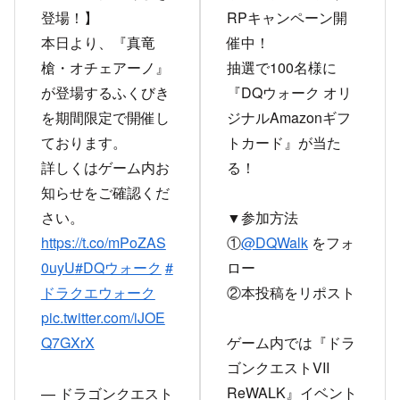
登場！】
RPキャンペーン開
本日より、『真竜
催中！
槍・オチェアーノ』
抽選で100名様に
が登場するふくびき
『DQウォーク オリ
を期間限定で開催し
ジナルAmazonギフ
ております。
トカード』が当た
詳しくはゲーム内お
る！
知らせをご確認くだ
さい。
▼参加方法
https://t.co/mPoZAS
①
@DQWalk
をフォ
0uyU
#DQウォーク
#
ロー
ドラクエウォーク
②本投稿をリポスト
pic.twitter.com/iJOE
Q7GXrX
ゲーム内では『ドラ
ゴンクエストVII
ReWALK』イベント
— ドラゴンクエスト