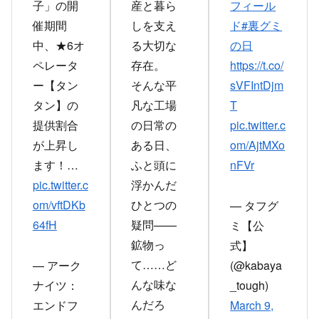
子」の開
産と暮ら
フィール
催期間
しを支え
ド
#裏グミ
中、★6オ
る大切な
の日
ペレータ
存在。
https://t.co/
ー【タン
そんな平
sVFIntDjm
タン】の
凡な工場
T
提供割合
の日常の
pic.twitter.c
が上昇し
ある日、
om/AjtMXo
ます！…
ふと頭に
nFVr
pic.twitter.c
浮かんだ
om/vftDKb
ひとつの
— タフグ
64fH
疑問——
ミ【公
鉱物っ
式】
て……ど
— アーク
(@kabaya
んな味な
ナイツ：
_tough)
んだろ
エンドフ
March 9,