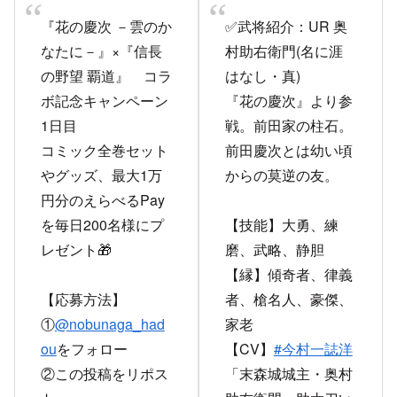
『花の慶次 －雲のか
✅武将紹介：UR 奥
なたに－』×『信長
村助右衛門(名に涯
の野望 覇道』 コラ
はなし・真)
ボ記念キャンペーン
『花の慶次』より参
1日目
戦。前田家の柱石。
コミック全巻セット
前田慶次とは幼い頃
やグッズ、最大1万
からの莫逆の友。
円分のえらべるPay
を毎日200名様にプ
【技能】大勇、練
レゼント🎁
磨、武略、静胆
【縁】傾奇者、律義
【応募方法】
者、槍名人、豪傑、
①
@nobunaga_had
家老
ou
をフォロー
【CV】
#今村一誌洋
②この投稿をリポス
「末森城城主・奥村