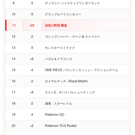
9
-5
ディズニー ツイステッドワンダーランド
10
-5
グランブルーファンタジー
11
+29
信長の野望 覇道
12
-2
ゴシップハーバー：マージ & ストーリー
13
-5
モンスターストライク
14
+6
パズル＆ドラゴンズ
15
-4
ONE PIECE バウンティラッシュ – アクションゲーム
16
-2
ロイヤルマッチ（Royal Match)
17
+9
ラストZ：サバイバルシューティング
18
-2
崩壊：スターレイル
19
-4
Pokémon GO
20
+2
Pokémon TCG Pocket