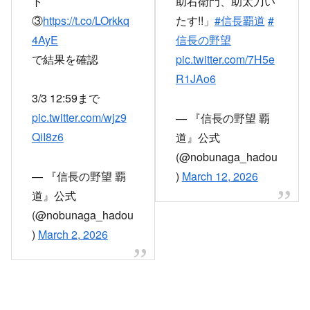
ト
助右衛門、助太刀い
③
https://t.co/LOrkkq
たす!!」
#信長覇道
#
4AyE
信長の野望
で結果を確認
pic.twitter.com/7H5e
R1JAo6
3/3 12:59まで
pic.twitter.com/wjz9
— 『信長の野望 覇
QiI8z6
道』公式
(@nobunaga_hadou
— 『信長の野望 覇
)
March 12, 2026
道』公式
(@nobunaga_hadou
)
March 2, 2026