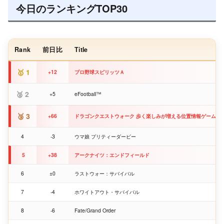
今日のランキングTOP30
Rank
前日比
Title
1
+12
プロ野球スピリッツＡ
2
+5
eFootball™
3
+66
ドラゴンクエストウォーク 歩く楽しみが増える位置情報ゲーム
4
-3
ウマ娘 プリティーダービー
5
+38
アークナイツ：エンドフィールド
6
±0
ラストウォー：サバイバル
7
-4
ホワイトアウト・サバイバル
8
-6
Fate/Grand Order