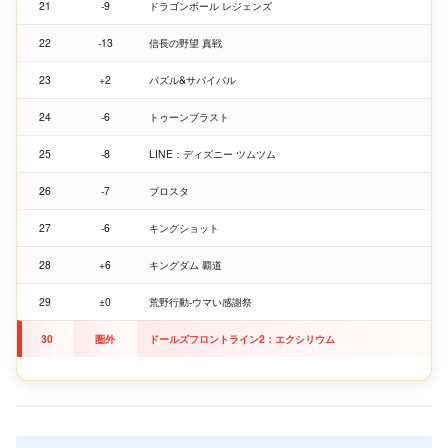
21
-9
ドラゴンボール レジェンズ
22
-13
信長の野望 真戦
23
+2
パズル&サバイバル
24
-6
トゥーンブラスト
25
-8
LINE：ディズニー ツムツム
26
-7
ブロスタ
27
-6
キングショット
28
+6
キングダム 覇道
29
±0
荒野行動-ウマい感謝祭
30
圏外
ドールズフロントライン2：エクシリウム