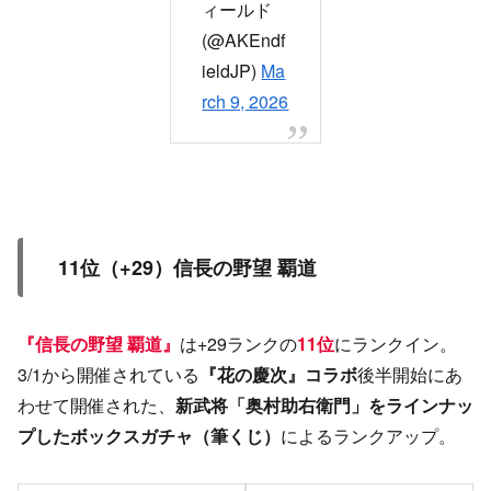
ィールド
(@AKEndf
ieldJP)
Ma
rch 9, 2026
11位（+29）信長の野望 覇道
『信長の野望 覇道』
は+29ランクの
11位
にランクイン。
3/1から開催されている
『花の慶次』コラボ
後半開始にあ
わせて開催された、
新武将「奥村助右衛門」をラインナッ
プしたボックスガチャ（筆くじ）
によるランクアップ。