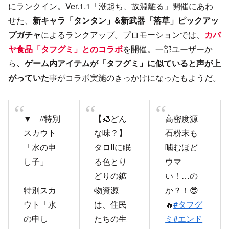
にランクイン。Ver.1.1「潮起ち、故淵離る」開催にあわ
せた、
新キャラ「タンタン」&新武器「落草」ピックアッ
プガチャ
によるランクアップ。プロモーションでは、
カバ
ヤ食品「タフグミ」とのコラボ
を開催。一部ユーザーか
ら
、ゲーム内アイテムが「タフグミ」に似ていると声が上
がっていた
事がコラボ実施のきっかけになったもようだ。
▼ //特別
【🧊どん
高密度源
スカウト
な味？】
石粉末も
「水の申
タロIIに眠
噛むほど
し子」
る色とり
ウマ
どりの鉱
い！…の
特別スカ
物資源
か？！😎
ウト「水
は、住民
🔥
#タフグ
の申し
たちの生
ミ
#エンド